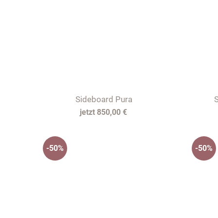
Sideboard Pura
S
850,00 €
-50%
-50%