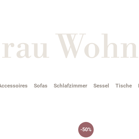
i rau Wohn
Accessoires
Sofas
Schlafzimmer
Sessel
Tische
-50%