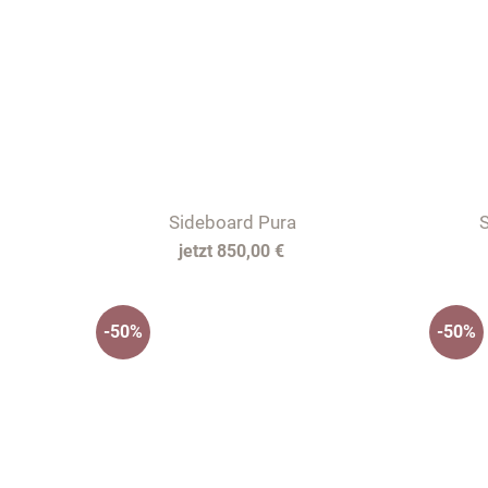
Sideboard Pura
S
850,00 €
-50%
-50%