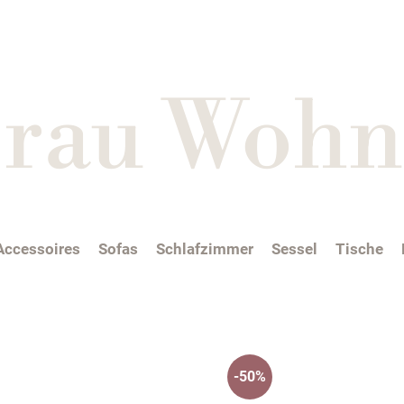
i rau Wohn
Accessoires
Sofas
Schlafzimmer
Sessel
Tische
-50%