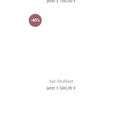
3.100,00 €
-40%
6er-Stuhlset
1.560,00 €