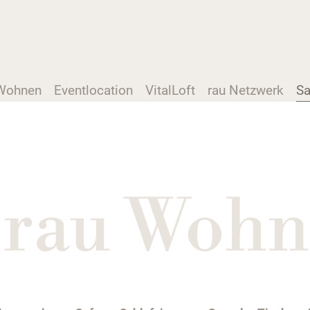
Wohnen
Eventlocation
VitalLoft
rau Netzwerk
Sa
i rau Wohn