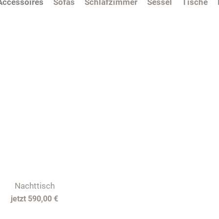
Accessoires
Sofas
Schlafzimmer
Sessel
Tische
Nachttisch
590,00 €