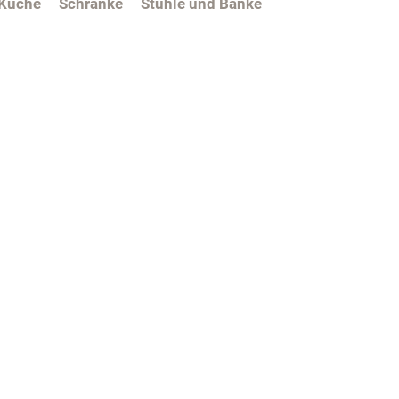
Küche
Schränke
Stühle und Bänke